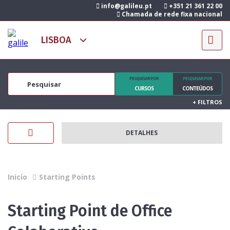
info@galileu.pt
+351 21 361 22 00
Chamada de rede fixa nacional
PESQUISAR POR
PESQUISAR POR
CURSOS
CONTEÚDOS
+
FILTROS
DETALHES
Inicío
Starting Points
Starting Point de Office