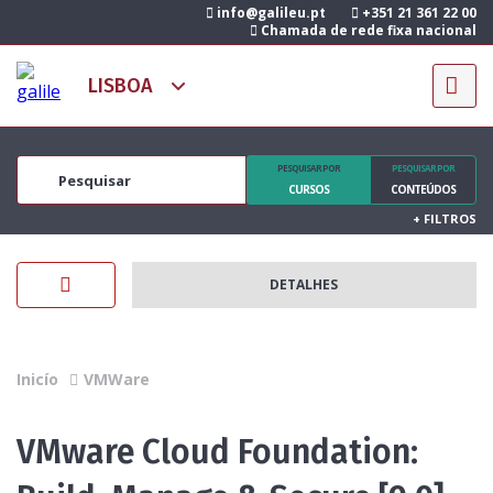
info@galileu.pt
+351 21 361 22 00
Chamada de rede fixa nacional
PESQUISAR POR
PESQUISAR POR
CURSOS
CONTEÚDOS
+
FILTROS
DETALHES
Inicío
VMWare
VMware Cloud Foundation: