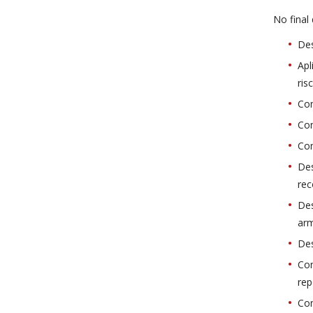
No final
Des
Apl
ris
Com
Com
Co
Des
re
Des
ar
Des
Com
rep
Com