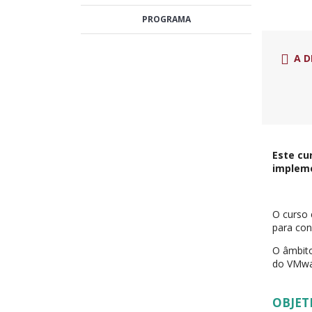
PROGRAMA
A D
Este cu
impleme
O curso 
para con
O âmbito
do VMwar
OBJET