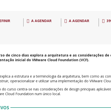
EFINIR
A AGENDAR
A AGENDAR
39
rso de cinco dias explora a arquitetura e as considerações d
ntação inicial do VMware Cloud Foundation (VCF).
explica a estrutura e a terminologia da arquitetura, bem como as co
struir, operacionalizar e utilizar uma implementação do VMware Clo
 do curso centra-se nas considerações de design principais aplicáv
e Cloud Foundation num único local.
IVOS