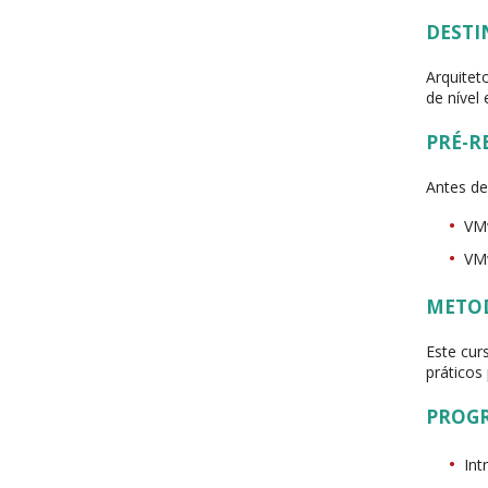
DESTI
Arquitet
de nível 
PRÉ-R
Antes de
VMw
VMw
METO
Este cur
práticos
PROG
Int