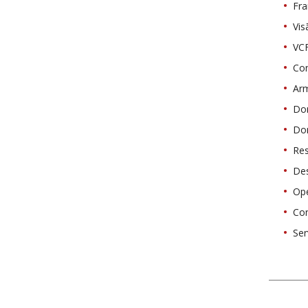
Fra
Vis
VCF
Con
Ar
Do
Do
Re
De
Op
Con
Ser