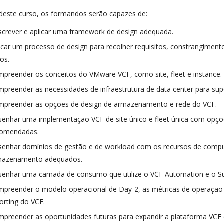
 deste curso, os formandos serão capazes de:
crever e aplicar uma framework de design adequada.
icar um processo de design para recolher requisitos, constrangiment
cos.
preender os conceitos do VMware VCF, como site, fleet e instance.
preender as necessidades de infraestrutura de data center para sup
mpreender as opções de design de armazenamento e rede do VCF.
enhar uma implementação VCF de site único e fleet única com opçõ
comendadas.
enhar domínios de gestão e de workload com os recursos de comp
mazenamento adequados.
enhar uma camada de consumo que utilize o VCF Automation e o Su
preender o modelo operacional de Day-2, as métricas de operação
orting do VCF.
preender as oportunidades futuras para expandir a plataforma VCF