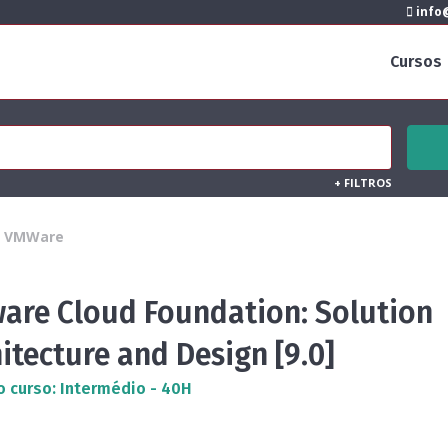
info@
Cursos
+
FILTROS
VMWare
are Cloud Foundation: Solution
itecture and Design [9.0]
o curso: Intermédio - 40H