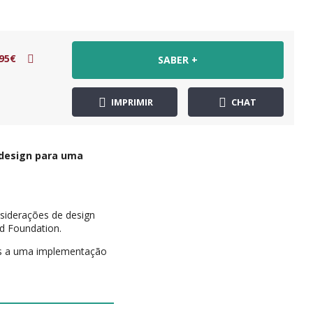
95€
SABER +
IMPRIMIR
CHAT
e design para uma
nsiderações de design
ud Foundation.
eis a uma implementação