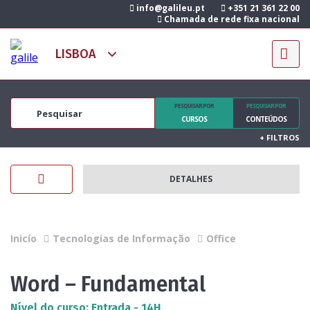
info@galileu.pt
+351 21 361 22 00
Chamada de rede fixa nacional
PESQUISAR POR
PESQUISAR POR
CURSOS
CONTEÚDOS
+
FILTROS
DETALHES
Inicío
Tecnologias de Informação
Office
Word – Fundamental
Nível do curso: Entrada - 14H