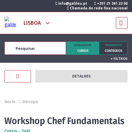
info@galileu.pt
+351 21 361 22 00
Chamada de rede fixa nacional
PESQUISAR POR
PESQUISAR POR
CURSOS
CONTEÚDOS
+
FILTROS
DETALHES
Inicío
Devops
Workshop Chef Fundamentals
Curso - 14H