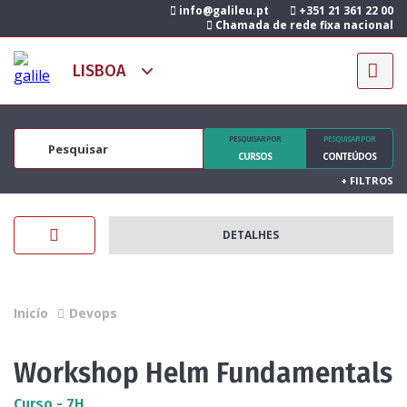
info@galileu.pt
+351 21 361 22 00
Chamada de rede fixa nacional
PESQUISAR POR
PESQUISAR POR
CURSOS
CONTEÚDOS
+
FILTROS
DETALHES
Inicío
Devops
Workshop Helm Fundamentals
Curso - 7H