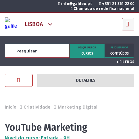
info@galileu.pt
+351 21 361 22 00
Chamada de rede fixa nacional
PESQUISAR POR
PESQUISAR POR
CURSOS
CONTEÚDOS
+
FILTROS
DETALHES
Inicío
Criatividade
Marketing Digital
YouTube Marketing
Nível do curso: Entrada - 9H