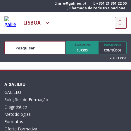
info@galileu.pt
+351 21 361 22 00
Chamada de rede fixa nacional
PESQUISAR POR
PESQUISAR POR
CURSOS
CONTEÚDOS
+
FILTROS
A GALILEU
GALILEU
Soluções de Formação
Diagnóstico
Metodologias
Formatos
Oferta Formativa