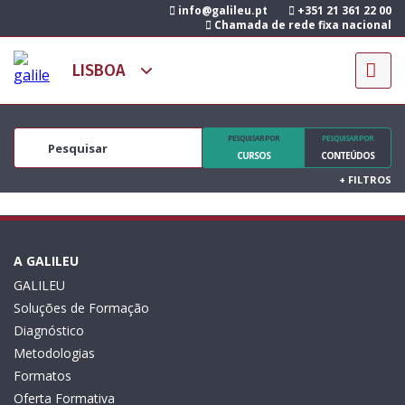
info@galileu.pt
+351 21 361 22 00
Chamada de rede fixa nacional
PESQUISAR POR
PESQUISAR POR
CURSOS
CONTEÚDOS
+
FILTROS
A GALILEU
GALILEU
Soluções de Formação
Diagnóstico
Metodologias
Formatos
Oferta Formativa