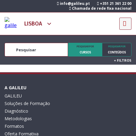
info@galileu.pt
+351 21 361 22 00
Chamada de rede fixa nacional
PESQUISAR POR
PESQUISAR POR
CURSOS
CONTEÚDOS
+
FILTROS
A GALILEU
GALILEU
Soluções de Formação
Diagnóstico
Metodologias
Formatos
Oferta Formativa