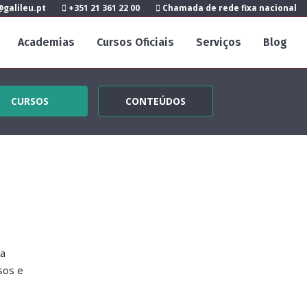
galileu.pt
+351 21 361 22 00
Chamada de rede fixa nacional
Academias
Cursos Oficiais
Serviços
Blog
CURSOS
CONTEÚDOS
ma
sos e