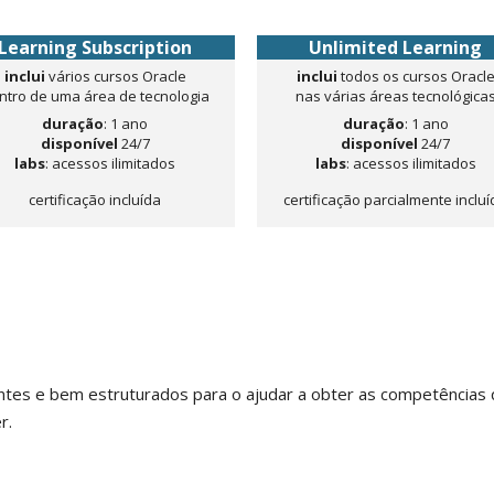
Learning Subscription
Unlimited Learning
inclui
vários cursos Oracle
inclui
todos os cursos Oracl
ntro de uma área de tecnologia
nas várias áreas tecnológica
duração
: 1 ano
duração
: 1 ano
disponível
24/7
disponível
24/7
labs
: acessos ilimitados
labs
: acessos ilimitados
certificação incluída
certificação parcialmente inclu
ntes e bem estruturados para o ajudar a obter as competências
r.