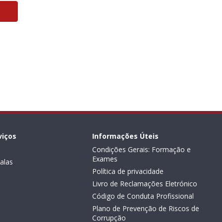
viços
Informações Úteis
Condições Gerais: Formação e
Exames
alas
Política de privacidade
Livro de Reclamações Eletrónico
Código de Conduta Profissional
Plano de Prevenção de Riscos de
Corrupção