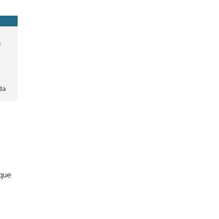
e
s
ída
 que