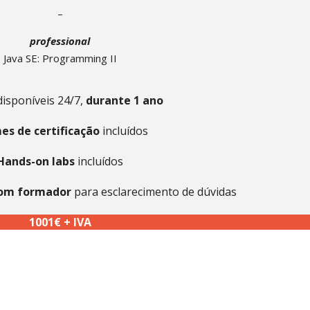
–
professional
Java SE: Programming II
•
isponíveis 24/7,
durante 1 ano
•
es de certificação
incluídos
•
Hands-on labs
incluídos
•
com formador
para esclarecimento de dúvidas
•
1001€ + IVA