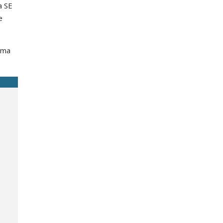
a SE
e
 uma