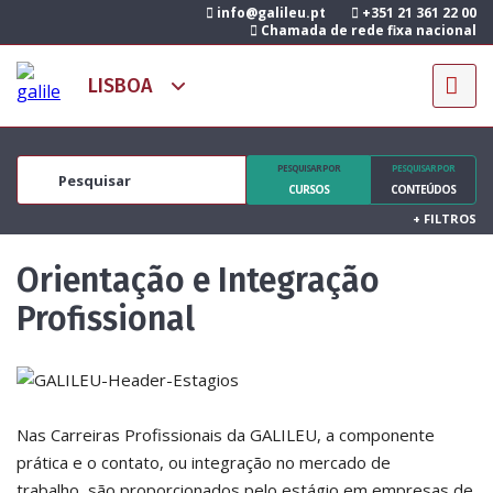
info@galileu.pt
+351 21 361 22 00
Chamada de rede fixa nacional
PESQUISAR POR
PESQUISAR POR
CURSOS
CONTEÚDOS
+
FILTROS
Orientação e Integração
Profissional
Nas Carreiras Profissionais da GALILEU, a componente
prática e o contato, ou integração no mercado de
trabalho, são proporcionados pelo estágio em empresas de