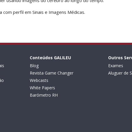
mer usando imagens do cérebro ao longo do tempo.
a com perfil em Sinais e Imagens Médicas.
Conteúdos GALILEU
Outros Ser
is
Blog
Exames
Revista Game Changer
Aluguer de S
ão
Webcasts
White Papers
Barómetro RH