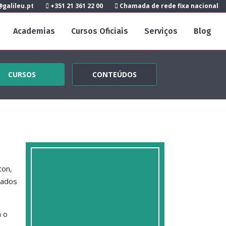
galileu.pt
+351 21 361 22 00
Chamada de rede fixa nacional
Academias
Cursos Oficiais
Serviços
Blog
CURSOS
CONTEÚDOS
e
ton,
dados
a o