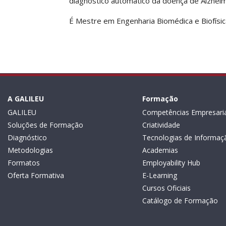
diagnostico automático da doença de Alzhei
É Mestre em Engenharia Biomédica e Biofísic
A GALILEU
Formação
GALILEU
Competências Empresaria
Soluções de Formação
Criatividade
Diagnóstico
Tecnologias de Informaç
Metodologias
Academias
Formatos
Employability Hub
Oferta Formativa
E-Learning
Cursos Oficiais
Catálogo de Formação