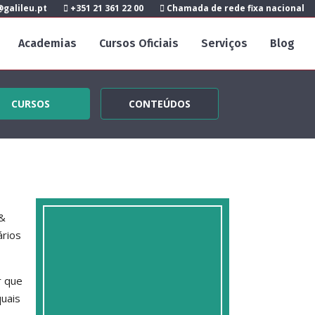
galileu.pt
+351 21 361 22 00
Chamada de rede fixa nacional
Academias
Cursos Oficiais
Serviços
Blog
CURSOS
CONTEÚDOS
 &
ários
r que
quais