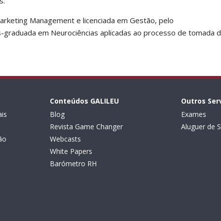
s.
rketing Management e licenciada em Gestão, pelo
-graduada em Neurociências aplicadas ao processo de tomada 
Conteúdos GALILEU
Outros Ser
is
Blog
Exames
Revista Game Changer
Aluguer de S
ão
Webcasts
White Papers
Barómetro RH