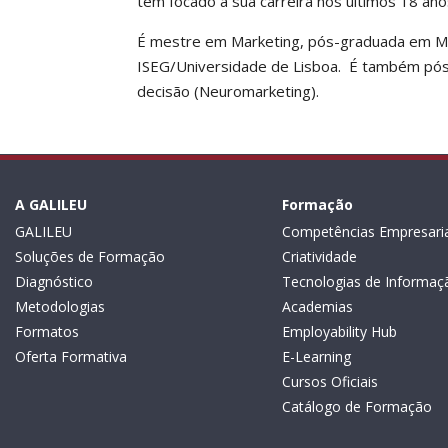
tem focado a sua carreira nos últimos 18 ano
É mestre em Marketing, pós-graduada em Ma
ISEG/Universidade de Lisboa. É também pós
decisão (Neuromarketing).
A GALILEU
Formação
GALILEU
Competências Empresaria
Soluções de Formação
Criatividade
Diagnóstico
Tecnologias de Informaç
Metodologias
Academias
Formatos
Employability Hub
Oferta Formativa
E-Learning
Cursos Oficiais
Catálogo de Formação