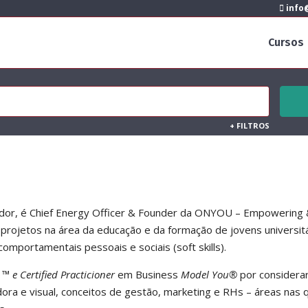
info@
Cursos
+
FILTROS
edor, é Chief Energy Officer & Founder da ONYOU – Empowering
projetos na área da educação e da formação de jovens universit
mportamentais pessoais e sociais (soft skills).
™ e Certified Practicioner
em Business
Model You®
por considera
ra e visual, conceitos de gestão, marketing e RHs – áreas nas 