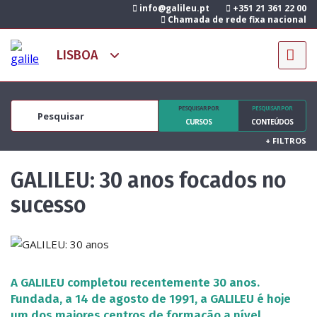
info@galileu.pt
+351 21 361 22 00
Chamada de rede fixa nacional
PESQUISAR POR
PESQUISAR POR
CURSOS
CONTEÚDOS
+
FILTROS
GALILEU: 30 anos focados no
sucesso
A GALILEU completou recentemente 30 anos.
Fundada, a 14 de agosto de 1991, a GALILEU é hoje
um dos maiores centros de formação a nível