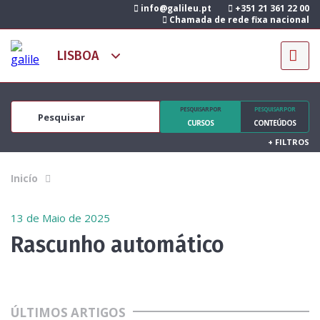
info@galileu.pt
+351 21 361 22 00
Chamada de rede fixa nacional
PESQUISAR POR
PESQUISAR POR
CURSOS
CONTEÚDOS
+
FILTROS
Inicío
13 de Maio de 2025
Rascunho automático
ÚLTIMOS ARTIGOS