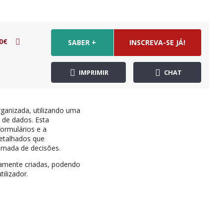
0€
SABER +
INSCREVA-SE JÁ!
IMPRIMIR
CHAT
ganizada, utilizando uma
 de dados. Esta
formulários e a
detalhados que
omada de decisões.
iamente criadas, podendo
ilizador.