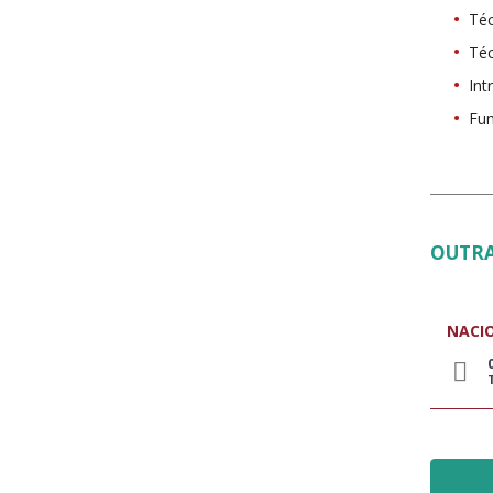
Téc
Téc
Int
Fun
OUTRA
NACI