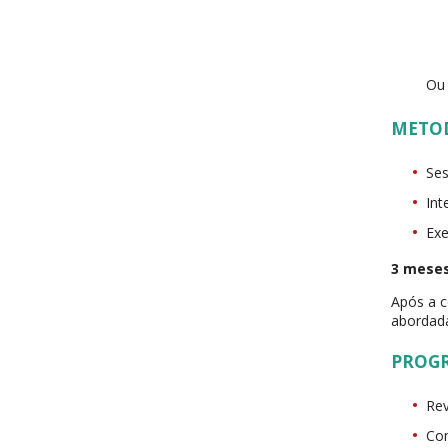
Ou 
METO
Ses
Int
Exe
3 meses
Após a c
abordada
PROG
Rev
Con