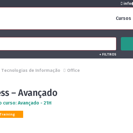
info@
Cursos
+
FILTROS
Tecnologias de Informação
Office
ess – Avançado
o curso: Avançado - 21H
 Training