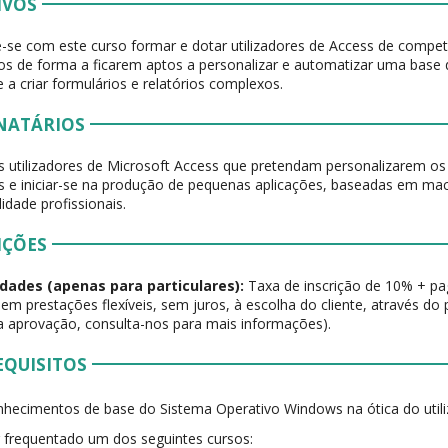
IVOS
-se com este curso formar e dotar utilizadores de Access de compe
s de forma a ficarem aptos a personalizar e automatizar uma base d
 a criar formulários e relatórios complexos.
NATÁRIOS
 utilizadores de Microsoft Access que pretendam personalizarem os
os e iniciar-se na produção de pequenas aplicações, baseadas em ma
lidade profissionais.
IÇÕES
dades (apenas para particulares):
Taxa de inscrição de 10% + p
 em prestações flexíveis, sem juros, à escolha do cliente, através do 
 a aprovação, consulta-nos para mais informações).
EQUISITOS
hecimentos de base do Sistema Operativo Windows na ótica do utili
 frequentado um dos seguintes cursos: