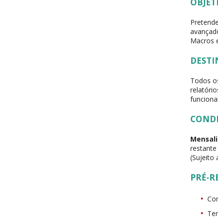
OBJET
Pretende
avançado
Macros e
DESTI
Todos os
relatóri
funciona
COND
Mensali
restante
(Sujeito
PRÉ-R
Con
Ter