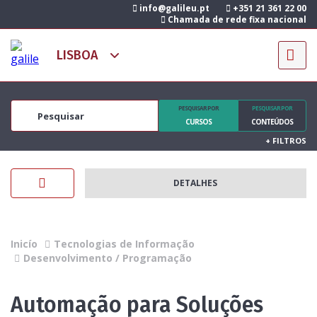
info@galileu.pt
+351 21 361 22 00
Chamada de rede fixa nacional
PESQUISAR POR
PESQUISAR POR
CURSOS
CONTEÚDOS
+
FILTROS
DETALHES
Inicío
Tecnologias de Informação
Desenvolvimento / Programação
Automação para Soluções