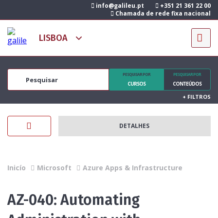
info@galileu.pt
+351 21 361 22 00
Chamada de rede fixa nacional
PESQUISAR POR
PESQUISAR POR
CURSOS
CONTEÚDOS
+
FILTROS
DETALHES
Inicío
Microsoft
Azure Apps & Infrastructure
AZ-040: Automating