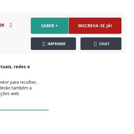
0€
SABER +
INSCREVA-SE JÁ!
IMPRIMIR
CHAT
tuais, redes e
itor para recolher,
enderão também a
cações web.