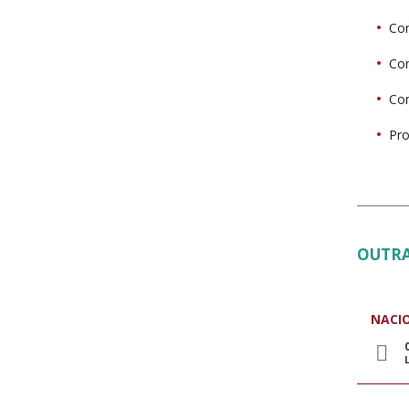
Con
Con
Con
Pro
OUTRA
NACI