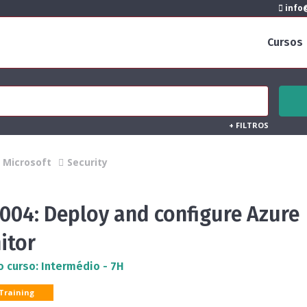
info@
Cursos
+
FILTROS
Microsoft
Security
004: Deploy and configure Azure
itor
o curso: Intermédio - 7H
 Training