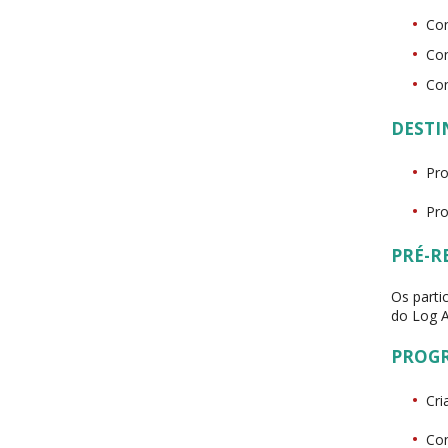
Con
Con
Con
DESTI
Pro
Pro
PRÉ-R
Os parti
do Log A
PROG
Cri
Con