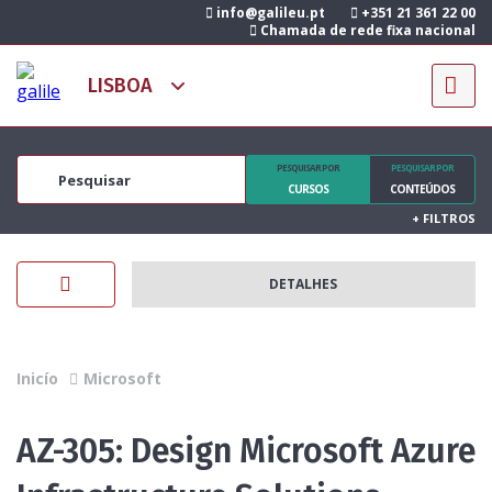
info@galileu.pt
+351 21 361 22 00
Chamada de rede fixa nacional
PESQUISAR POR
PESQUISAR POR
CURSOS
CONTEÚDOS
+
FILTROS
DETALHES
Inicío
Microsoft
AZ-305: Design Microsoft Azure