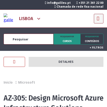
info@galileu.pt
+351 21 361 22 00
Chamada de rede fixa nacional
PESQUISAR POR
PESQUISAR POR
CURSOS
CONTEÚDOS
+
FILTROS
DETALHES
Inicío
Microsoft
AZ-305: Design Microsoft Azure