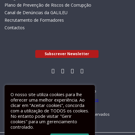
Plano de Prevenção de Riscos de Corrupção
Canal de Denúncias da GALILEU
Recrutamento de Formadores
Contactos
Subscrever Newsletter
Livro de Reclamações Electrónico
O nosso site utiliza cookies para lhe
oferecer uma melhor experiência. Ao
clicar em “Aceitar cookies”, concorda
com a utilização de TODOS os cookies.
GALILEU 2026 © Todos os direitos reservados
No entanto pode visitar "Gerir
cookies" para um gerenciamento
controlado.