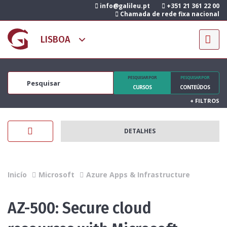
info@galileu.pt
+351 21 361 22 00
Chamada de rede fixa nacional
PESQUISAR POR
PESQUISAR POR
CURSOS
CONTEÚDOS
+
FILTROS
DETALHES
Inicío
Microsoft
Azure Apps & Infrastructure
AZ-500: Secure cloud