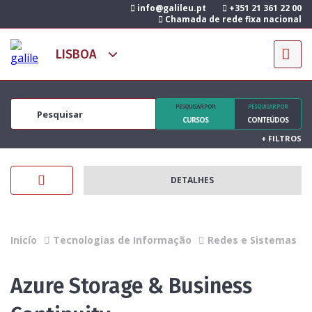
info@galileu.pt
+351 21 361 22 00
Chamada de rede fixa nacional
PESQUISAR POR
PESQUISAR POR
CURSOS
CONTEÚDOS
+
FILTROS
DETALHES
Inicío
Tecnologias de Informação
Redes e Sistemas
Azure Storage & Business