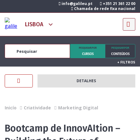
info@galileu.pt
+351 21 361 22 00
Chamada de rede fixa nacional
PESQUISAR POR
PESQUISAR POR
CURSOS
CONTEÚDOS
+
FILTROS
DETALHES
Inicío
Criatividade
Marketing Digital
Bootcamp de InnovAItion –