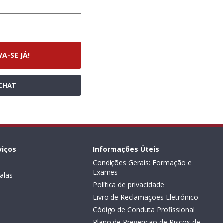
VA-SE JÁ!
CHAT
viços
Informações Úteis
Condições Gerais: Formação e
Exames
alas
Política de privacidade
Livro de Reclamações Eletrónico
Código de Conduta Profissional
Plano de Prevenção de Riscos de