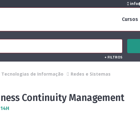
info@
Cursos
+
FILTROS
Tecnologias de Informação
Redes e Sistemas
iness Continuity Management
 14H