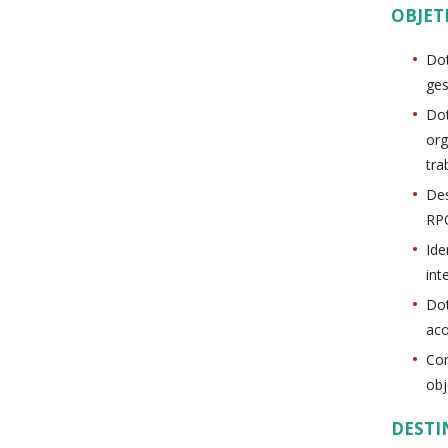
OBJET
Dot
ges
Dot
org
tra
Des
RPO
Ide
int
Dot
aco
Con
obj
DESTI