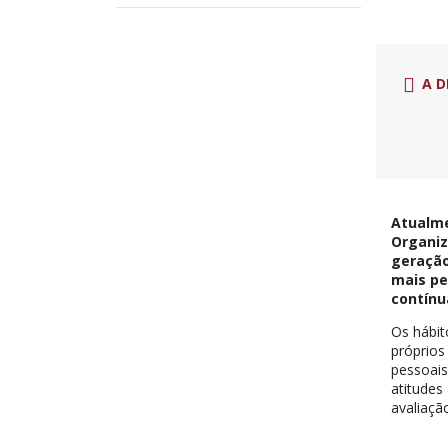
A D
Atualme
Organiz
geração
mais pe
contínu
Os hábit
próprios
pessoais
atitudes
avaliaçã