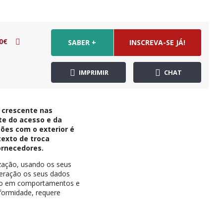
0€
SABER +
INSCREVA-SE JÁ!
IMPRIMIR
CHAT
 crescente nas
te do acesso e da
ões com o exterior é
exto de troca
ornecedores.
zação, usando os seus
deração os seus dados
smo em comportamentos e
nformidade, requere