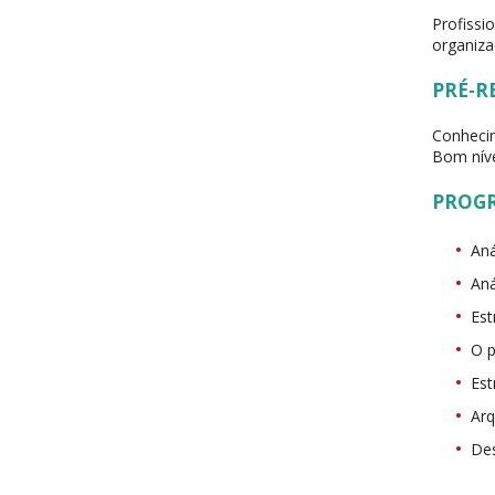
Profissi
organiza
PRÉ-R
Conhecim
Bom níve
PROG
Aná
Aná
Est
O p
Est
Arq
Des