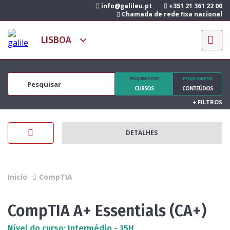
info@galileu.pt
+351 21 361 22 00
Chamada de rede fixa nacional
PESQUISAR POR
PESQUISAR POR
CURSOS
CONTEÚDOS
+
FILTROS
DETALHES
Inicío
CompTIA
CompTIA A+ Essentials (CA+)
Nível do curso: Intermédio - 35H