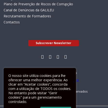
Plano de Prevenção de Riscos de Corrupção
Canal de Denúncias da GALILEU
Recrutamento de Formadores
Contactos
Subscrever Newsletter
Livro de Reclamações Electrónico
O nosso site utiliza cookies para lhe
oferecer uma melhor experiência. Ao
clicar em “Aceitar cookies”, concorda
com a utilização de TODOS os cookies.
GALILEU 2026 © Todos os direitos reservados
No entanto pode visitar "Gerir
cookies" para um gerenciamento
controlado.