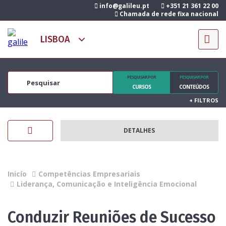
info@galileu.pt
+351 21 361 22 00
Chamada de rede fixa nacional
PESQUISAR POR
PESQUISAR POR
CURSOS
CONTEÚDOS
+
FILTROS
DETALHES
Inicío
Competências Empresariais
Liderança, Comunicação e Inteligência Emocional
Conduzir Reuniões de Sucesso