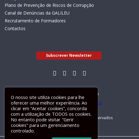
Plano de Prevenção de Riscos de Corrupção
Canal de Denúncias da GALILEU
Recrutamento de Formadores
Contactos
Subscrever Newsletter
Livro de Reclamações Electrónico
O nosso site utiliza cookies para lhe
oferecer uma melhor experiência. Ao
clicar em “Aceitar cookies”, concorda
com a utilização de TODOS os cookies.
GALILEU 2026 © Todos os direitos reservados
No entanto pode visitar "Gerir
cookies" para um gerenciamento
controlado.