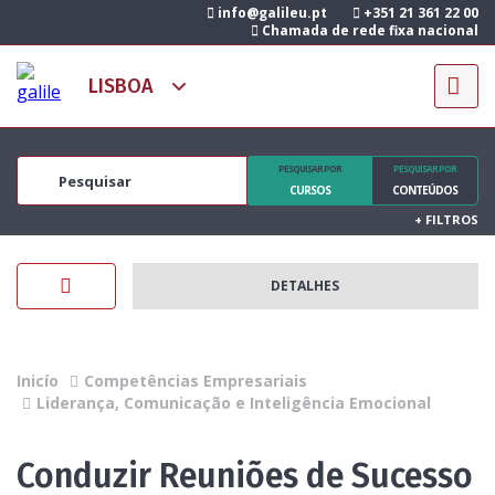
info@galileu.pt
+351 21 361 22 00
Chamada de rede fixa nacional
PESQUISAR POR
PESQUISAR POR
CURSOS
CONTEÚDOS
+
FILTROS
DETALHES
Inicío
Competências Empresariais
Liderança, Comunicação e Inteligência Emocional
Conduzir Reuniões de Sucesso