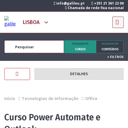
info@galileu.pt
+351 21 361 22 00
Chamada de rede fixa nacional
PESQUISAR POR
PESQUISAR POR
CURSOS
CONTEÚDOS
+
FILTROS
DETALHES
Inicío
Tecnologias de Informação
Office
Curso Power Automate e