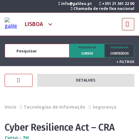
info@galileu.pt
+351 21 361 22 00
Chamada de rede fixa nacional
PESQUISAR POR
PESQUISAR POR
CURSOS
CONTEÚDOS
+
FILTROS
DETALHES
Inicío
Tecnologias de Informação
Segurança
Cyber Resilience Act – CRA
Curso - 7H