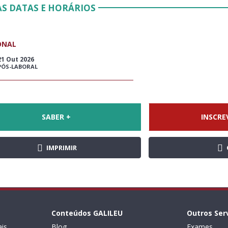
S DATAS E HORÁRIOS
ONAL
21 Out 2026
PÓS-LABORAL
SABER +
INSCRE
IMPRIMIR
Conteúdos GALILEU
Outros Ser
is
Blog
Exames