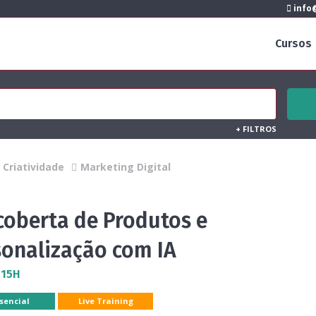
info@
Cursos
+
FILTROS
Criatividade
Marketing Digital
coberta de Produtos e
sonalização com IA
 15H
sencial
Live Training