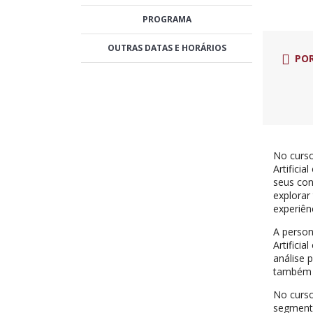
PROGRAMA
OUTRAS DATAS E HORÁRIOS
PO
No curs
Artifici
seus con
explorar
experiên
A person
Artifici
análise
também a
No curs
segmenta