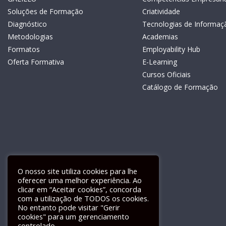
Soluções de Formação
Criatividade
Diagnóstico
Tecnologias de Informaç
Metodologias
Academias
Formatos
Employability Hub
Oferta Formativa
E-Learning
Cursos Oficiais
Catálogo de Formação
O nosso site utiliza cookies para lhe
oferecer uma melhor experiência. Ao
clicar em “Aceitar cookies”, concorda
com a utilização de TODOS os cookies.
Livro de Reclamações Electrónico
No entanto pode visitar "Gerir
cookies" para um gerenciamento
controlado.