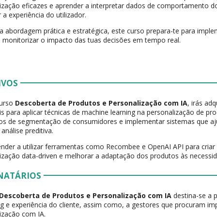
ização eficazes e aprender a interpretar dados de comportamento 
 a experiência do utilizador.
abordagem prática e estratégica, este curso prepara-te para imple
 monitorizar o impacto das tuas decisões em tempo real.
IVOS
urso
Descoberta de Produtos e Personalização com IA
, irás ad
is para aplicar técnicas de machine learning na personalização de p
os de segmentação de consumidores e implementar sistemas que aj
análise preditiva.
ender a utilizar ferramentas como Recombee e OpenAI API para criar 
ização data-driven e melhorar a adaptação dos produtos às necessi
NATÁRIOS
Descoberta de Produtos e Personalização com IA
destina-se a p
g e experiência do cliente, assim como, a gestores que procuram i
ização com IA.