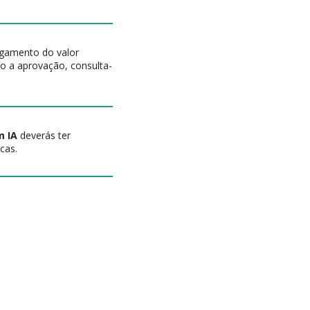
agamento do valor
ito a aprovação, consulta-
m IA
deverás ter
cas.