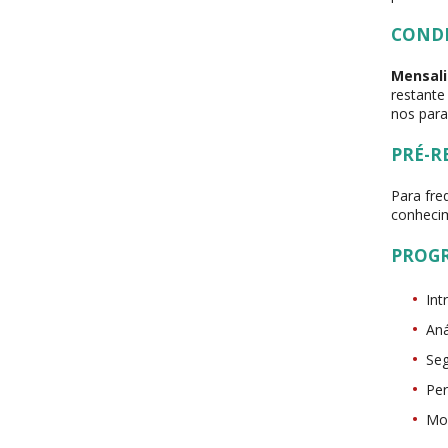
COND
Mensali
restante
nos para
PRÉ-R
Para fre
conhecim
PROG
Int
Aná
Se
Per
Mo