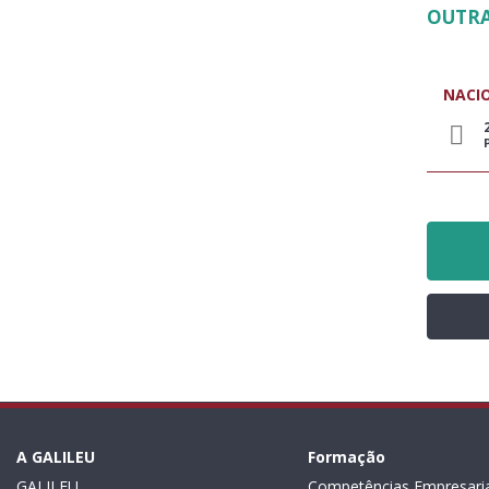
OUTRA
NACI
A GALILEU
Formação
GALILEU
Competências Empresaria