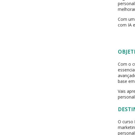
personal
melhorar
Com uma 
com IA e
OBJET
Com o c
essencia
avançad
base em 
Vais apr
personal
DESTI
O curso
marketin
personal