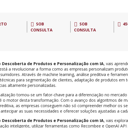
RTO
SOB
SOB
45
CONSULTA
CONSULTA
o
Descoberta de Produtos e Personalização com IA
, vais aprend
al está a revolucionar a forma como as empresas personalizam produt
sumidores. Através de machine learning, análise preditiva e ferramen
 técnicas para segmentação de clientes, adaptação de produtos em t
cias altamente personalizadas.
alização tornou-se um fator-chave para a diferenciação no mercado at
al é o motor desta transformação. Com o avanço dos algoritmos de ma
 preditiva, as empresas conseguem não só compreender melhor os s
ntecipar as suas necessidades e oferecer soluções ajustadas a cada 
o
Descoberta de Produtos e Personalização com IA
, vais explo
ção inteligente, utilizar ferramentas como Recombee e OpenAI API p