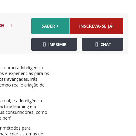
0€
SABER +
INSCREVA-SE JÁ!
IMPRIMIR
CHAT
er como a Inteligência
os e experiências para os
tas avançadas, irás
empo real e criação de
ual, e a Inteligência
chine learning e a
eus consumidores, como
perfil.
rar métodos para
ara criar sistemas de