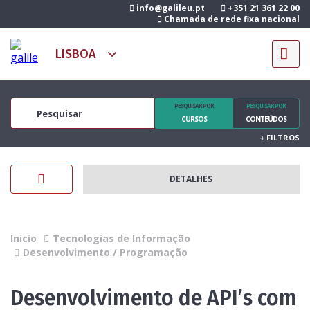
info@galileu.pt
+351 21 361 22 00
Chamada de rede fixa nacional
PESQUISAR POR
PESQUISAR POR
CURSOS
CONTEÚDOS
+
FILTROS
DETALHES
Inicío
Tecnologias de Informação
Desenvolvimento / Programação
Desenvolvimento de API’s com