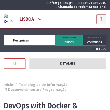
info@galileu.pt
+351 21 361 22 00
Chamada de rede fixa nacional
PESQUISAR POR
PESQUISAR POR
CURSOS
CONTEÚDOS
+
FILTROS
DETALHES
Inicío
Tecnologias de Informação
Desenvolvimento / Programação
DevOps with Docker &