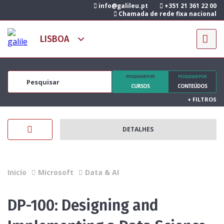
info@galileu.pt
+351 21 361 22 00
Chamada de rede fixa nacional
PESQUISAR POR
PESQUISAR POR
CURSOS
CONTEÚDOS
+
FILTROS
DETALHES
Inicío
Microsoft
Data & AI
DP-100: Designing and