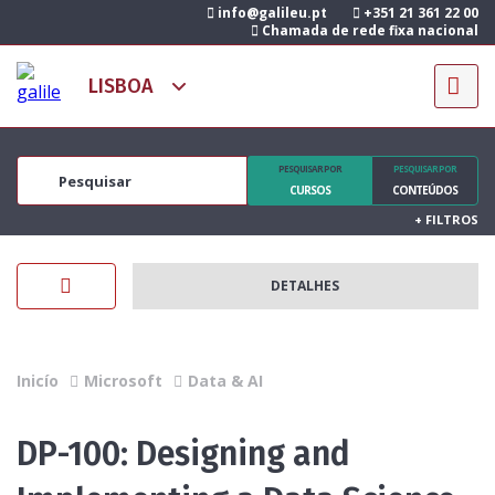
info@galileu.pt
+351 21 361 22 00
Chamada de rede fixa nacional
PESQUISAR POR
PESQUISAR POR
CURSOS
CONTEÚDOS
+
FILTROS
DETALHES
Inicío
Microsoft
Data & AI
DP-100: Designing and