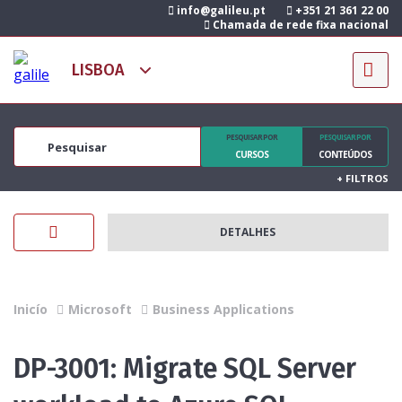
info@galileu.pt
+351 21 361 22 00
Chamada de rede fixa nacional
PESQUISAR POR
PESQUISAR POR
CURSOS
CONTEÚDOS
+
FILTROS
DETALHES
Inicío
Microsoft
Business Applications
DP-3001: Migrate SQL Server