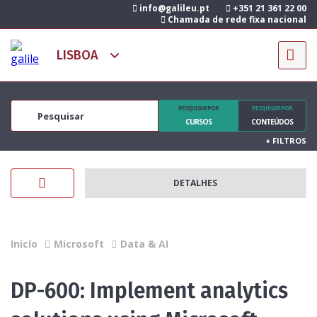
info@galileu.pt
+351 21 361 22 00
Chamada de rede fixa nacional
PESQUISAR POR
PESQUISAR POR
CURSOS
CONTEÚDOS
+
FILTROS
DETALHES
Inicío
Microsoft
Data & AI
DP-600: Implement analytics