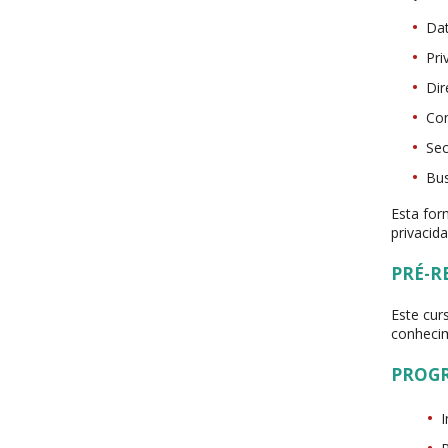
Dat
Pri
Dir
Com
Sec
Bus
Esta for
privacid
PRÉ-R
Este cur
conhecim
PROG