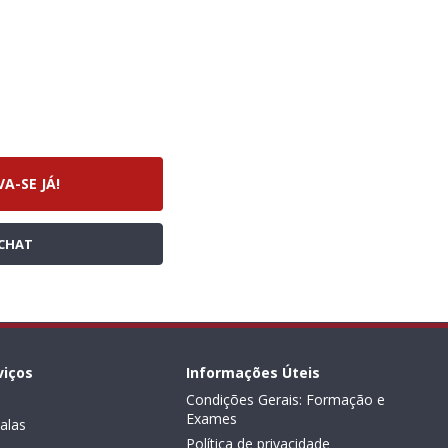
VA-SE JÁ!
CHAT
viços
Informações Úteis
Condições Gerais: Formação e
Exames
alas
Política de privacidade