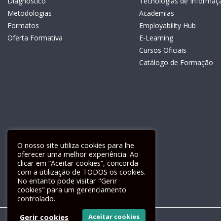
Diagnóstico
Tecnologias de Informaç
Metodologias
Academias
Formatos
Employability Hub
Oferta Formativa
E-Learning
Cursos Oficiais
Catálogo de Formação
O nosso site utiliza cookies para lhe
oferecer uma melhor experiência. Ao
clicar em “Aceitar cookies”, concorda
com a utilização de TODOS os cookies.
Livro de Reclamações Electrónico
No entanto pode visitar "Gerir
cookies" para um gerenciamento
controlado.
Gerir cookies
Aceitar cookies