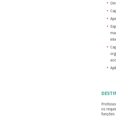
Des
Cap
Ape
Exp
ma
int
Cap
org
ac
Apl
DESTI
Profissi
os requi
funções 