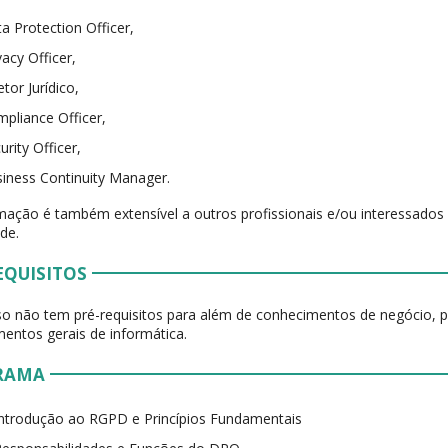
a Protection Officer,
vacy Officer,
etor Jurídico,
pliance Officer,
urity Officer,
iness Continuity Manager.
mação é também extensível a outros profissionais e/ou interessado
ade.
EQUISITOS
so não tem pré-requisitos para além de conhecimentos de negócio, 
entos gerais de informática.
RAMA
Introdução ao RGPD e Princípios Fundamentais