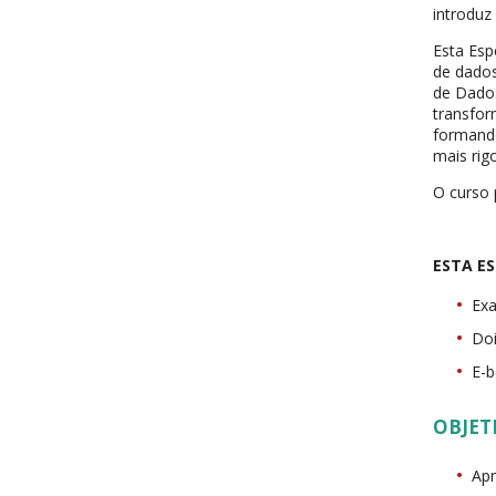
introduz
Esta Esp
de dados
de Dados
transfo
formando
mais rig
O curso 
ESTA ES
Exa
Doi
E-b
OBJET
Apr