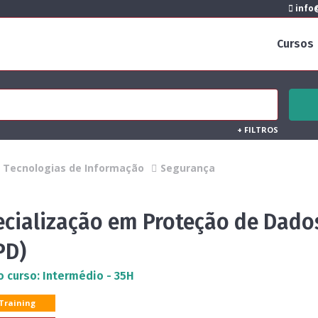
info@
Cursos
+
FILTROS
Tecnologias de Informação
Segurança
ecialização em Proteção de Dado
PD)
o curso: Intermédio - 35H
 Training