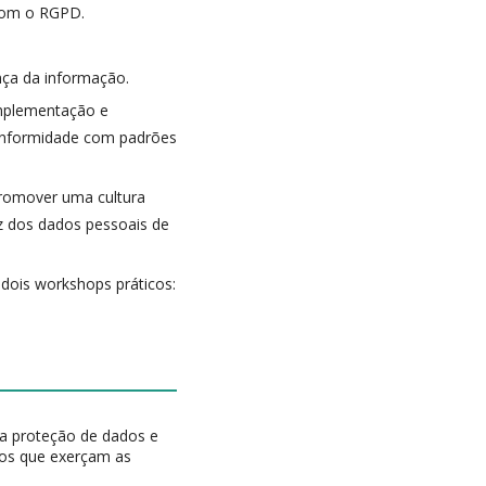
 com o RGPD.
nça da informação.
implementação e
onformidade com padrões
 promover uma cultura
z dos dados pessoais de
 dois workshops práticos:
a proteção de dados e
aos que exerçam as