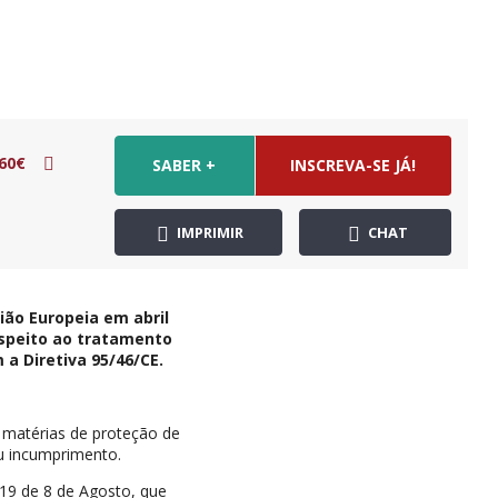
60€
SABER +
INSCREVA-SE JÁ!
IMPRIMIR
CHAT
ão Europeia em abril
espeito ao tratamento
 a Diretiva 95/46/CE.
m matérias de proteção de
u incumprimento.
19 de 8 de Agosto, que