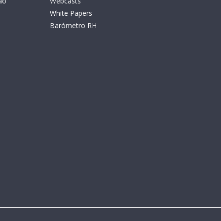
ão
Webcasts
White Papers
Barómetro RH