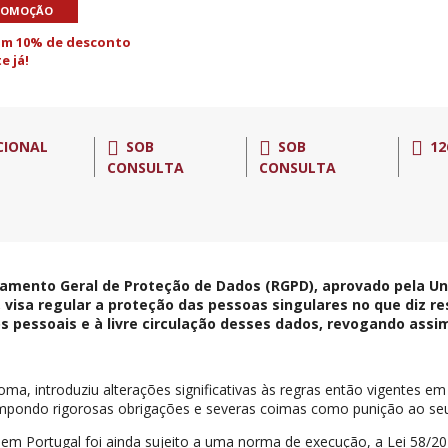
ROMOÇÃO
om 10% de desconto
e já!
CIONAL
SOB
SOB
12
CONSULTA
CONSULTA
amento Geral de Proteção de Dados (RGPD), aprovado pela Uni
, visa regular a proteção das pessoas singulares no que diz r
s pessoais e à livre circulação desses dados, revogando assim
loma, introduziu alterações significativas às regras então vigentes e
mpondo rigorosas obrigações e severas coimas como punição ao se
m Portugal foi ainda sujeito a uma norma de execução, a Lei 58/20