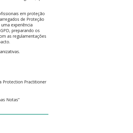
ofissionais em proteção
carregados de Proteção
 uma experiência
RGPD, preparando os
 com as regulamentações
pacto.
anizativas.
a Protection Practitioner
mas Notas”