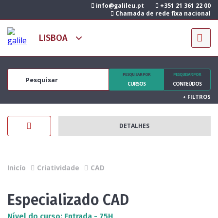
info@galileu.pt
+351 21 361 22 00
Chamada de rede fixa nacional
PESQUISAR POR
PESQUISAR POR
CURSOS
CONTEÚDOS
+
FILTROS
DETALHES
Inicío
Criatividade
CAD
Especializado CAD
Nível do curso: Entrada - 75H