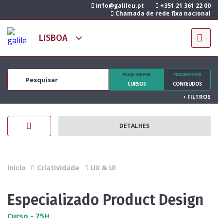
info@galileu.pt
+351 21 361 22 00
Chamada de rede fixa nacional
PESQUISAR POR
PESQUISAR POR
CURSOS
CONTEÚDOS
+
FILTROS
DETALHES
Inicío
Criatividade
UX & UI
Especializado Product Design
Curso - 75H