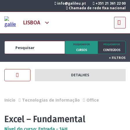
info@galileu.pt
+351 21 361 22 00
Chamada de rede fixa nacional
PESQUISAR POR
PESQUISAR POR
CURSOS
CONTEÚDOS
+
FILTROS
DETALHES
Inicío
Tecnologias de Informação
Office
Excel – Fundamental
Nível do curso: Entrada - 14H