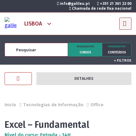
info@galileu.pt
+351 21 361 22 00
Chamada de rede fixa nacional
PESQUISAR POR
PESQUISAR POR
CURSOS
CONTEÚDOS
+
FILTROS
DETALHES
Inicío
Tecnologias de Informação
Office
Excel – Fundamental
Nível do curso: Entrada - 14H