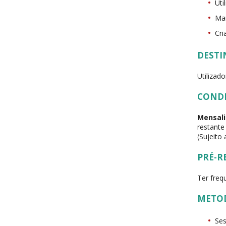
Uti
Man
Cri
DESTI
Utilizad
COND
Mensali
restante
(Sujeito
PRÉ-R
Ter freq
METO
Ses