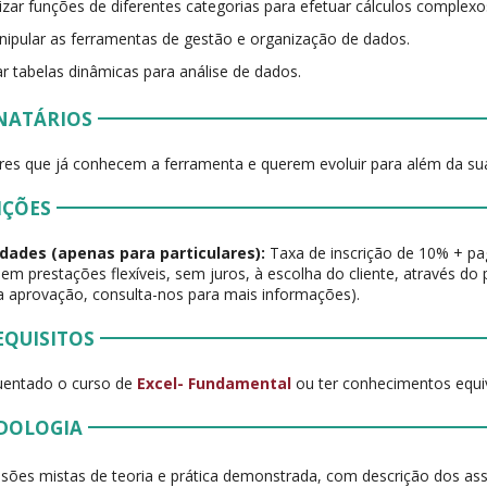
lizar funções de diferentes categorias para efetuar cálculos complexo
ipular as ferramentas de gestão e organização de dados.
ar tabelas dinâmicas para análise de dados.
NATÁRIOS
ores que já conhecem a ferramenta e querem evoluir para além da sua 
IÇÕES
dades (apenas para particulares):
Taxa de inscrição de 10% + p
 em prestações flexíveis, sem juros, à escolha do cliente, através do 
 a aprovação, consulta-nos para mais informações).
EQUISITOS
uentado o curso de
Excel- Fundamental
ou ter conhecimentos equi
DOLOGIA
sões mistas de teoria e prática demonstrada, com descrição dos as