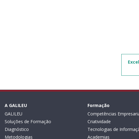
Exce
A GALILEU
Formação
GALILEU
Competências Empresaria
Soluções de Formação
Criatividade
Diagnóstico
Tecnologias de Informaç
Metodologias
Academias