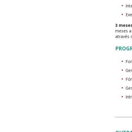
Int
Exe
3 meses
meses a 
através 
PROG
For
Ge
Fó
Ge
Int