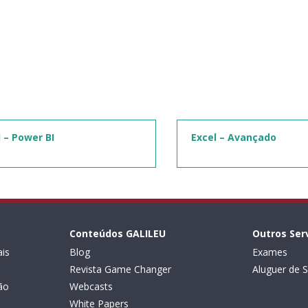
l – Power BI
Excel – Avançado
Conteúdos GALILEU
Outros Ser
is
Blog
Exames
Revista Game Changer
Aluguer de S
ão
Webcasts
White Papers