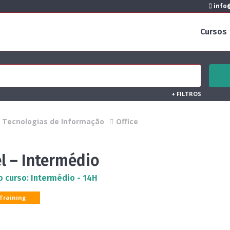
info@
Cursos
+
FILTROS
Tecnologias de Informação
Office
l – Intermédio
o curso: Intermédio - 14H
 Training