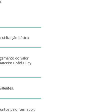
s.
utilização básica.
agamento do valor
parceiro Cofidis Pay.
valentes.
suntos pelo formador;