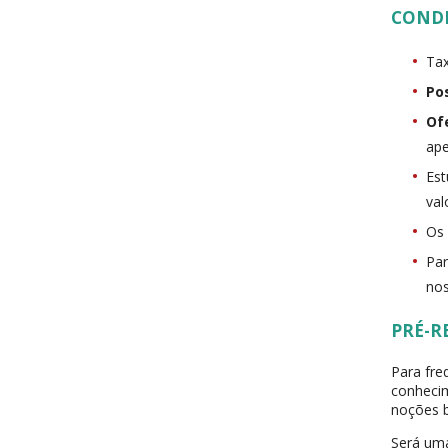
COND
Tax
Po
Of
ape
Est
val
Os 
Par
nos
PRÉ-R
Para fre
conhecim
noções b
Será uma