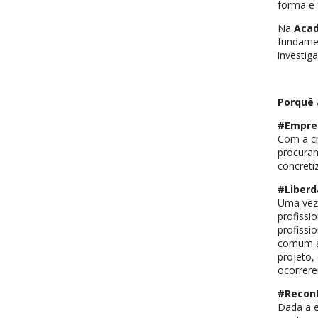
forma e 
Na
Acad
fundamen
investig
Porquê 
#Empre
Com a cr
procuram
concreti
#Liber
Uma vez 
profissi
profissi
comum a 
projeto,
ocorrere
#Recon
Dada a e