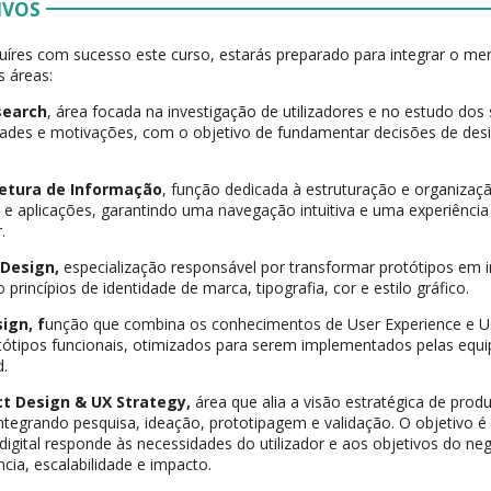
IVOS
uíres com sucesso este curso, estarás preparado para integrar o me
s áreas:
search
, área focada na investigação de utilizadores e no estudo d
ades e motivações, com o objetivo de fundamentar decisões de de
tetura de Informação
, função dedicada à estruturação e organiza
 e aplicações, garantindo uma navegação intuitiva e uma experiência 
.
 Design,
especialização responsável por transformar protótipos em in
 princípios de identidade de marca, tipografia, cor e estilo gráfico.
ign, f
unção que combina os conhecimentos de User Experience e Us
otótipos funcionais, otimizados para serem implementados pelas equ
d.
t Design & UX Strategy,
área que alia a visão estratégica de prod
integrando pesquisa, ideação, prototipagem e validação. O objetivo é
digital responde às necessidades do utilizador e aos objetivos do 
ncia, escalabilidade e impacto.