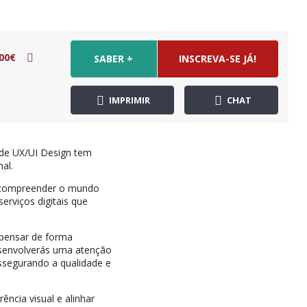
00€
SABER +
INSCREVA-SE JÁ!
IMPRIMIR
CHAT
s de UX/UI Design tem
al.
de compreender o mundo
erviços digitais que
 pensar de forma
 Desenvolverás uma atenção
 assegurando a qualidade e
ência visual e alinhar