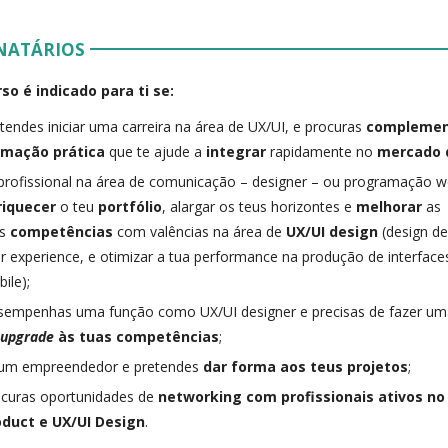
NATÁRIOS
so é indicado para ti se:
tendes iniciar uma carreira na área de UX/UI, e procuras
complement
rmação prática
que te ajude a
integrar
rapidamente no
mercado 
profissional na área de comunicação – designer – ou programação w
riquecer
o teu
portfólio
, alargar os teus horizontes e
melhorar
as
as
competências
com valências na área de
UX/UI design
(design de
r experience, e otimizar a tua performance na produção de interfac
ile);
sempenhas uma função como UX/UI designer e precisas de fazer u
u
upgrade
às tuas competências
;
 um empreendedor e pretendes
dar forma aos teus projetos
;
curas oportunidades de
networking com profissionais ativos no
oduct e UX/UI Design
.