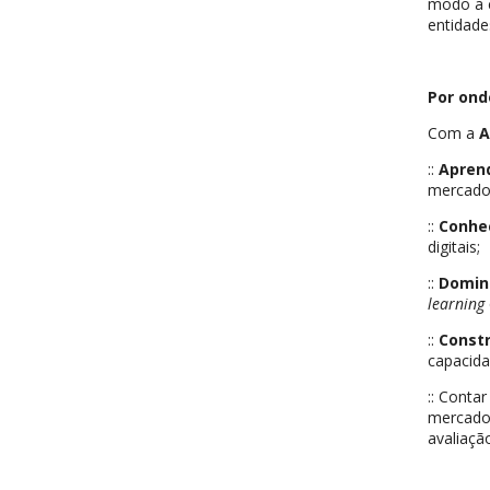
modo a c
entidade
Por ond
Com a
A
::
Aprend
mercado 
::
Conhec
digitais;
::
Domina
learning
::
Constru
capacida
:: Conta
mercado 
avaliaçã