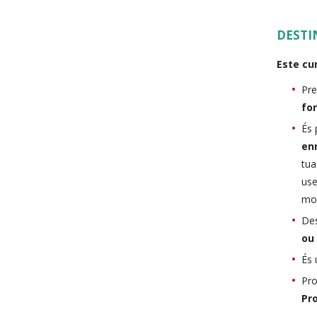
DESTI
Este cur
Pre
fo
És 
en
tu
use
mob
De
o
És
Pro
Pr