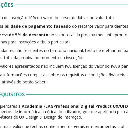
IÇÕES
a de inscrição: 10% do valor do curso, dedutível no valor total
ssibilidade de pagamento faseado
do restante valor para clientes
erta de 5% de desconto
no valor total da propina mediante pronto
nas para inscrições a título particular)
udantes não residentes no território nacional, terão de efetuar um
or total da propina no momento da inscrição.
valores apresentados não incluem IVA. Isenção do valor do IVA a part
a informações completas sobre os requisitos e condições financeiras
 através do botão Saber +
EQUISITOS
quentares a
Academia FLAGProfessional Digital Product UX/UI 
entos de informática na ótica do utilizador, gosto e apetência pela ár
ásicas de UX Design & Design de Interação.
 mais-valia que tenhas conhecimentos gerais em ferramentas gráfic