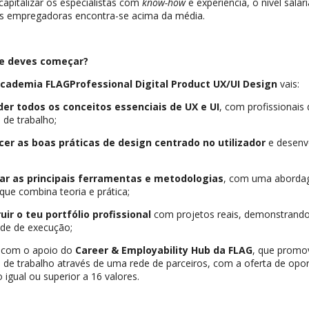
apitalizar os especialistas com
know-how
e experiência, o nível salar
s empregadoras encontra-se acima da média.
e deves começar?
cademia FLAGProfessional Digital Product UX/UI Design
vais:
er todos os conceitos essenciais de UX e UI
, com profissionais 
de trabalho;
er as boas práticas de design centrado no utilizador
e desenv
r as principais ferramentas e metodologias
, com uma abord
que combina teoria e prática;
ir o teu portfólio
profissional
com projetos reais, demonstrando 
de de execução;
r com o apoio do
Career & Employability Hub da FLAG
, que promo
de trabalho através de uma rede de parceiros, com a oferta de opo
o igual ou superior a 16 valores.