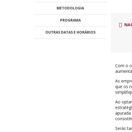
METODOLOGIA
PROGRAMA
NA
OUTRAS DATAS E HORÁRIOS
Com o cr
aumentad
As empre
que os r
simplifi
Ao optar
estratég
apurada 
consistê
Serás ta