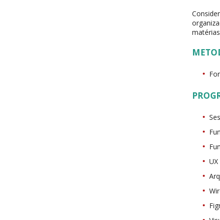
Consider
organiza
matérias
METO
Fo
PROG
Ses
Fun
Fun
UX 
Arq
Wir
Fig