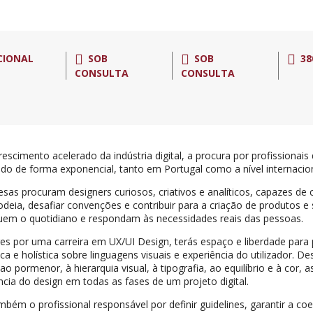
CIONAL
SOB
SOB
38
CONSULTA
CONSULTA
escimento acelerado da indústria digital, a procura por profissionai
o de forma exponencial, tanto em Portugal como a nível internacion
sas procuram designers curiosos, criativos e analíticos, capazes 
odeia, desafiar convenções e contribuir para a criação de produtos e s
quem o quotidiano e respondam às necessidades reais das pessoas.
es por uma carreira em UX/UI Design, terás espaço e liberdade para
ica e holística sobre linguagens visuais e experiência do utilizador.
ao pormenor, à hierarquia visual, à tipografia, ao equilíbrio e à cor,
ncia do design em todas as fases de um projeto digital.
mbém o profissional responsável por definir guidelines, garantir a coer