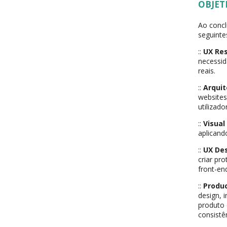
OBJET
Ao concl
seguinte
::
UX Re
necessid
reais.
::
Arqui
websites
utilizador
::
Visual
aplicando
::
UX Des
criar pr
front-en
::
Produc
design, 
produto 
consistê