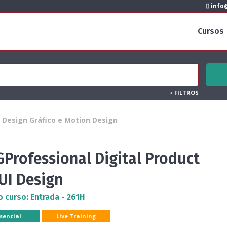
info@
Cursos
+
FILTROS
Design Gráfico e Motion Design
Professional Digital Product
UI Design
o curso: Entrada - 261H
sencial
Live Training