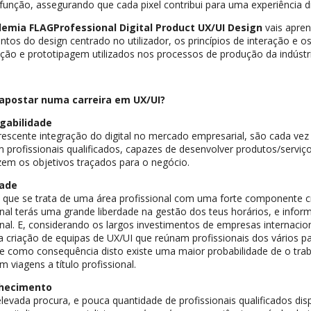
função, assegurando que cada pixel contribui para uma experiência digit
emia FLAGProfessional Digital Product UX/UI Design
vais apren
tos do design centrado no utilizador, os princípios de interação e 
ação e prototipagem utilizados nos processos de produção da indústr
apostar numa carreira em UX/UI?
gabilidade
escente integração do digital no mercado empresarial, são cada ve
 profissionais qualificados, capazes de desenvolver produtos/serviço
zem os objetivos traçados para o negócio.
dade
que se trata de uma área profissional com uma forte componente cr
onal terás uma grande liberdade na gestão dos teus horários, e inform
onal. E, considerando os largos investimentos de empresas internacio
criação de equipas de UX/UI que reúnam profissionais dos vários pa
 e como consequência disto existe uma maior probabilidade de o tra
m viagens a título profissional.
hecimento
levada procura, e pouca quantidade de profissionais qualificados di