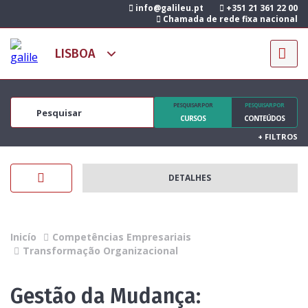
info@galileu.pt
+351 21 361 22 00
Chamada de rede fixa nacional
PESQUISAR POR
PESQUISAR POR
CURSOS
CONTEÚDOS
+
FILTROS
DETALHES
Inicío
Competências Empresariais
Transformação Organizacional
Gestão da Mudança: