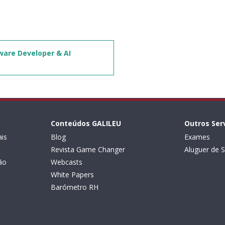
ware Developer & AI
Conteúdos GALILEU
Outros Ser
is
Blog
Exames
Revista Game Changer
Aluguer de S
ão
Webcasts
White Papers
Barómetro RH