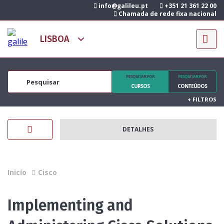
info@galileu.pt
+351 21 361 22 00
Chamada de rede fixa nacional
PESQUISAR POR
PESQUISAR POR
CURSOS
CONTEÚDOS
+
FILTROS
DETALHES
Inicío
Cisco
Implementing and