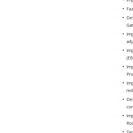
Faz
Des
Gat
Imp
adj
Imp
(EB
Imp
Pro
Imp
red
Des
co
Imp
Rou
Des