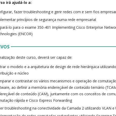
so irá ajudá-lo a:
figurar, fazer troubleshooting e gerir redes com e sem fios empresar
lementar princípios de segurança numa rede empresarial
pará-lo para o exame 350-401 Implementing Cisco Enterprise Netwo
chnologies (ENCOR)
IVOS
ealização deste curso, deverá ser capaz de:
strar o modelo e a arquitetura de design de rede hierárquica utiliza
tribuição e núcleo
parar e contrastar os vários mecanismos e operação de comutaçã
tware, ao definir a memória endereçável de conteúdo ternário (TCA
ereçável de conteúdo (CAM), juntamente com os conceitos de comu
utação rápida e Cisco Express Forwarding
er troubleshooting na conectividade da Camada 2 utilizando VLAN e 
lementação de redes comutadas redundantes utilizando Spanning T