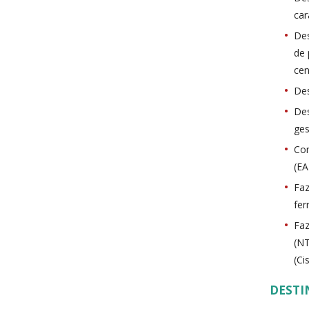
car
Des
de 
cen
Des
Des
ges
Con
(EA
Faz
fer
Faz
(NT
(Ci
DESTI