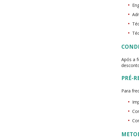
Eng
Adm
Téc
Téc
COND
Após a f
desconto
PRÉ-R
Para fre
Imp
Con
Con
METO