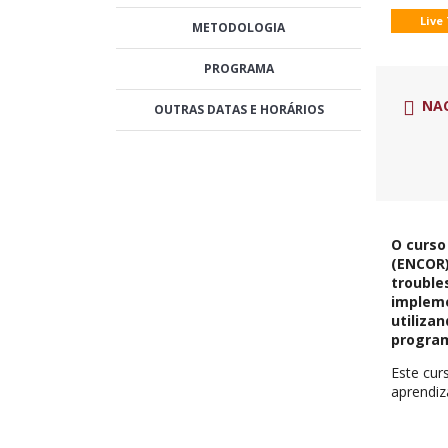
Live
METODOLOGIA
PROGRAMA
NA
OUTRAS DATAS E HORÁRIOS
O curso
(ENCOR)
trouble
impleme
utiliza
program
Este cur
aprendi