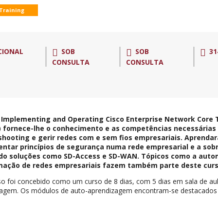
 Training
CIONAL
SOB
SOB
31
CONSULTA
CONSULTA
 Implementing and Operating Cisco Enterprise Network Core 
 fornece-lhe o conhecimento e as competências necessárias p
shooting e gerir redes com e sem fios empresariais. Aprend
ntar princípios de segurança numa rede empresarial e a sobr
ndo soluções como SD-Access e SD-WAN. Tópicos como a auto
ação de redes empresariais fazem também parte deste curs
so foi concebido como um curso de 8 dias, com 5 dias em sala de aul
zagem. Os módulos de auto-aprendizagem encontram-se destacados