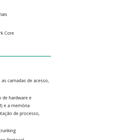
iais
rk Core
ndo as camadas de acesso,
o de hardware e
M) e a memória
tação de processo,
trunking
ree Protocol