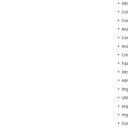
Int
Com
Com
Aná
Com
Aná
Com
Faz
Int
Int
Imp
Uti
Imp
Imp
Com