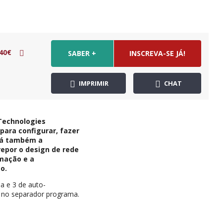
40€
SABER +
INSCREVA-SE JÁ!
IMPRIMIR
CHAT
Technologies
ara configurar, fazer
ará também a
epor o design de rede
mação e a
o.
a e 3 de auto-
 no separador programa.