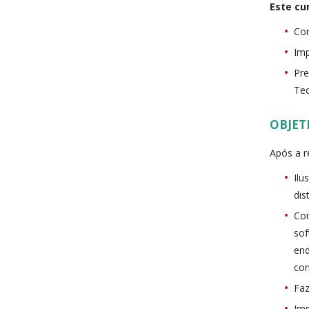
Este cur
Con
Imp
Pre
Te
OBJET
Após a r
Ilu
dis
Com
sof
end
com
Faz
Imp