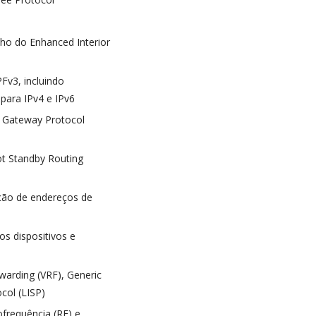
nho do Enhanced Interior
Fv3, incluindo
 para IPv4 e IPv6
 Gateway Protocol
ot Standby Routing
ução de endereços de
os dispositivos e
warding (VRF), Generic
col (LISP)
ofrequência (RF) e