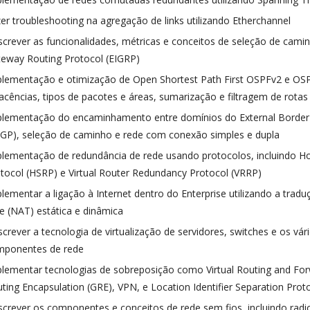
er troubleshooting na agregação de links utilizando Etherchannel
crever as funcionalidades, métricas e conceitos de seleção de cami
eway Routing Protocol (EIGRP)
lementação e otimização de Open Shortest Path First OSPFv2 e OSP
acências, tipos de pacotes e áreas, sumarização e filtragem de rotas
lementação do encaminhamento entre domínios do External Border
GP), seleção de caminho e rede com conexão simples e dupla
lementação de redundância de rede usando protocolos, incluindo H
tocol (HSRP) e Virtual Router Redundancy Protocol (VRRP)
lementar a ligação à Internet dentro do Enterprise utilizando a trad
e (NAT) estática e dinâmica
crever a tecnologia de virtualização de servidores, switches e os vári
mponentes de rede
lementar tecnologias de sobreposição como Virtual Routing and For
ting Encapsulation (GRE), VPN, e Location Identifier Separation Proto
crever os componentes e conceitos de rede sem fios, incluindo radi