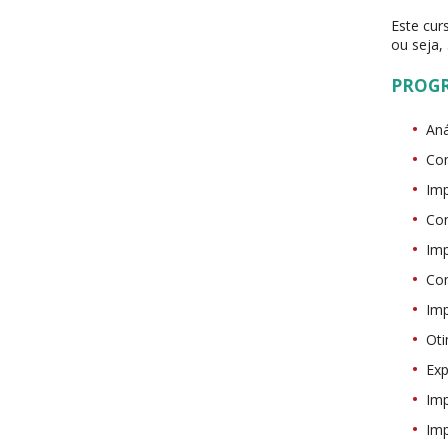
Este cu
ou seja,
PROG
Aná
Co
Im
Con
Im
Co
Im
Ot
Ex
Imp
Im