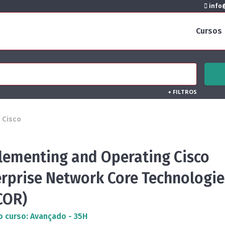
info@
Cursos
+
FILTROS
Cisco
lementing and Operating Cisco
erprise Network Core Technologie
COR)
o curso: Avançado - 35H