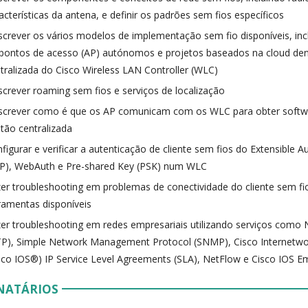
acterísticas da antena, e definir os padrões sem fios específicos
crever os vários modelos de implementação sem fio disponíveis, in
pontos de acesso (AP) autónomos e projetos baseados na cloud dent
tralizada do Cisco Wireless LAN Controller (WLC)
crever roaming sem fios e serviços de localização
crever como é que os AP comunicam com os WLC para obter softwa
tão centralizada
figurar e verificar a autenticação de cliente sem fios do Extensible A
P), WebAuth e Pre-shared Key (PSK) num WLC
er troubleshooting em problemas de conectividade do cliente sem fio
ramentas disponíveis
er troubleshooting em redes empresariais utilizando serviços como
P), Simple Network Management Protocol (SNMP), Cisco Internetwo
sco IOS®) IP Service Level Agreements (SLA), NetFlow e Cisco IOS
NATÁRIOS