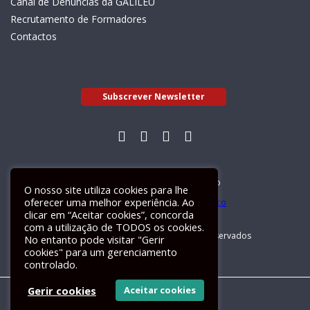
Canal de Denúncias da GALILEU
Recrutamento de Formadores
Contactos
Subscrever Newsletter
Livro de Reclamações Electrónico
O nosso site utiliza cookies para lhe
oferecer uma melhor experiência. Ao
clicar em “Aceitar cookies”, concorda
com a utilização de TODOS os cookies.
GALILEU 2026 © Todos os direitos reservados
No entanto pode visitar "Gerir
cookies" para um gerenciamento
controlado.
Gerir cookies
Aceitar cookies
Um site
ActiveMedia