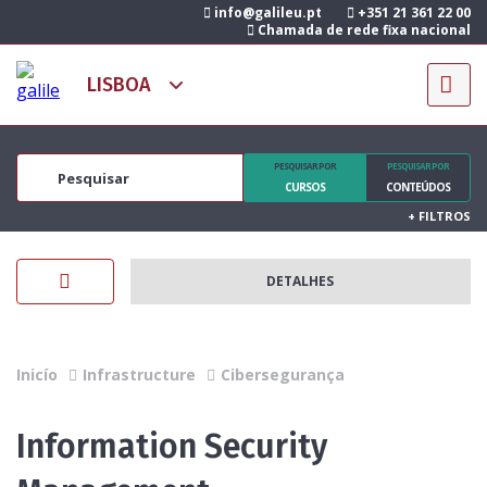
info@galileu.pt
+351 21 361 22 00
Chamada de rede fixa nacional
PESQUISAR POR
PESQUISAR POR
CURSOS
CONTEÚDOS
+
FILTROS
DETALHES
Inicío
Infrastructure
Cibersegurança
Information Security